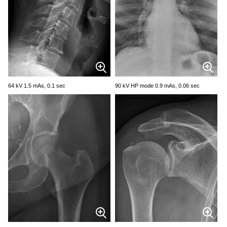
64 kV 1.5 mAs, 0.1 sec
90 kV HP mode 0.9 mAs, 0.06 sec