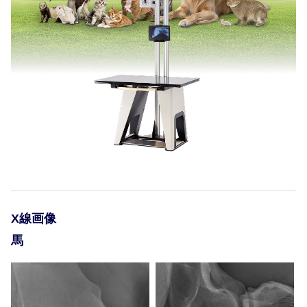
X-ray image 001
X-
X-ray image 001
X-
X線画像
馬